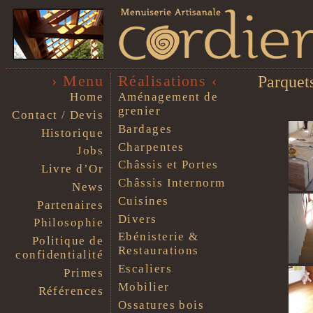
› Menu
Réalisations ‹
Parquets
Home
Aménagement de
grenier
Contact / Devis
Bardages
Historique
Charpentes
Jobs
Châssis et Portes
Livre d’Or
Châssis Internorm
News
Cuisines
Partenaires
Divers
Philosophie
Ebénisterie &
Politique de
Restaurations
confidentialité
Escaliers
Primes
Mobilier
Références
Ossatures bois